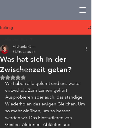
Beitrag
Alle Beiträge
Michaela Kühn
Alle Beiträge
1 Min. Lesezeit
Was hat sich in der
Requirements Engineering
Zwischenzeit getan?
Visualisierungen
Mit NaN von 5 Sternen bewertet.
Remote Präsent
Wir haben alle gelernt und uns weiter 
Methodenkoffer
entwickelt. Zum Lernen gehört 
Ausprobieren aber auch, das ständige 
Aktionstage
Wiederholen des ewigen Gleichen. Um 
so mehr wir üben, um so besser 
werden wir. Das Einstudieren von 
Gesten, Aktionen, Abläufen und 