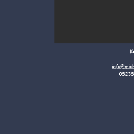
K
info@mich
05235