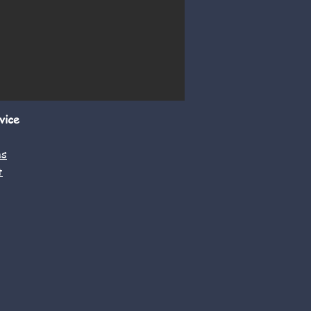
vice
ns
t